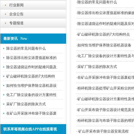
·
除尘器的常见问题有什么
行业新闻
·
除尘器排出粉尘浓度值超标准的缘
企业公告
专题报道
·
除尘器滤袋运作时的疑难问题及应
·
矿山破碎机除尘器的7大结构特点
最新资讯 New
·
如何恰当维护保养除尘器机器设备
除尘器的常见问题有什么
·
化工厂除尘设备的设计方案特性及
除尘器排出粉尘浓度值超标准的
·
采矿厂除尘器的除灰方式
除尘器滤袋运作时的疑难问题及
矿山破碎机除尘器的7大结构特
·
在矿山开采脉冲布袋子除尘器废处
如何恰当维护保养除尘器机器设
·
粉碎机除尘器处理矿山开采粉尘的
化工厂除尘设备的设计方案特性
·
矿山破碎机除尘器设计方案特性及
采矿厂除尘器的除灰方式
·
矿山开采布袋子除尘器设计规范及
在矿山开采脉冲布袋子除尘器废
·
粉碎机除尘器与布袋子除尘器的维
联系草莓视频在线APP在线观看视
·
矿山开采布袋子除尘器安装流程