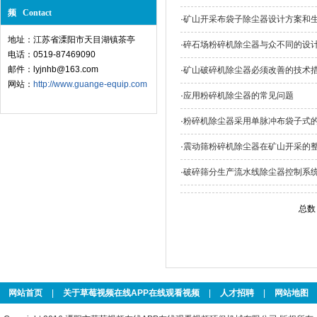
频 Contact
·
矿山开采布袋子除尘器设计方案和
地址：江苏省溧阳市天目湖镇茶亭
·
碎石场粉碎机除尘器与众不同的设
电话：0519-87469090
邮件：lyjnhb@163.com
·
矿山破碎机除尘器必须改善的技术
网站：
http://www.guange-equip.com
·
应用粉碎机除尘器的常见问题
·
粉碎机除尘器采用单脉冲布袋子式
·
震动筛粉碎机除尘器在矿山开采的
·
破碎筛分生产流水线除尘器控制系
总数
网站首页
|
关于草莓视频在线APP在线观看视频
|
人才招聘
|
网站地图
|
订阅RSS